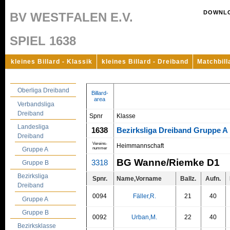
DOWNL
BV WESTFALEN E.V.
SPIEL 1638
kleines Billard - Klassik
kleines Billard - Dreiband
Matchbill
Oberliga Dreiband
Billard-
area
Verbandsliga
Dreiband
Spnr
Klasse
Landesliga
1638
Bezirksliga Dreiband Gruppe A
Dreiband
Vereins-
Heimmannschaft
nummer
Gruppe A
BG Wanne/Riemke D1
3318
Gruppe B
Bezirksliga
Spnr.
Name,Vorname
Ballz.
Aufn.
Dreiband
0094
Fäller,R.
21
40
Gruppe A
Gruppe B
0092
Urban,M.
22
40
Bezirksklasse