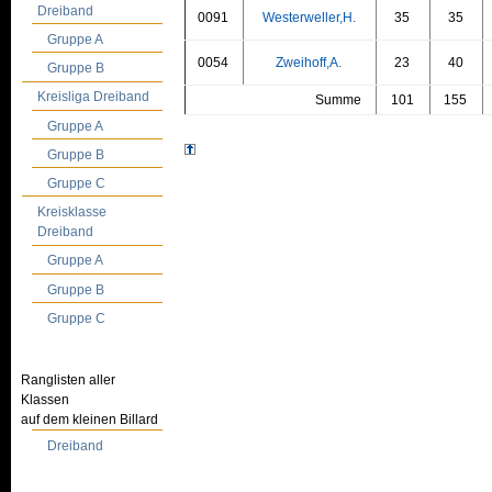
Dreiband
0091
Westerweller,H.
35
35
Gruppe A
0054
Zweihoff,A.
23
40
Gruppe B
Kreisliga Dreiband
Summe
101
155
Gruppe A
Gruppe B
Gruppe C
Kreisklasse
Dreiband
Gruppe A
Gruppe B
Gruppe C
Ranglisten aller
Klassen
auf dem kleinen Billard
Dreiband