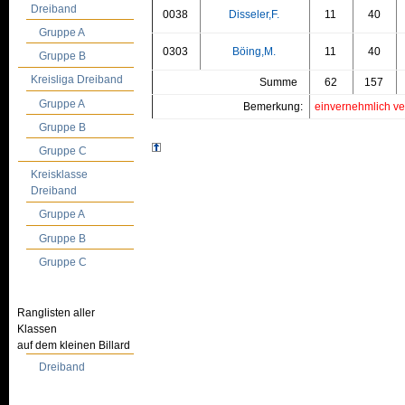
Dreiband
0038
Disseler,F.
11
40
Gruppe A
0303
Böing,M.
11
40
Gruppe B
Kreisliga Dreiband
Summe
62
157
Gruppe A
Bemerkung:
einvernehmlich ver
Gruppe B
Gruppe C
Kreisklasse
Dreiband
Gruppe A
Gruppe B
Gruppe C
Ranglisten aller
Klassen
auf dem kleinen Billard
Dreiband