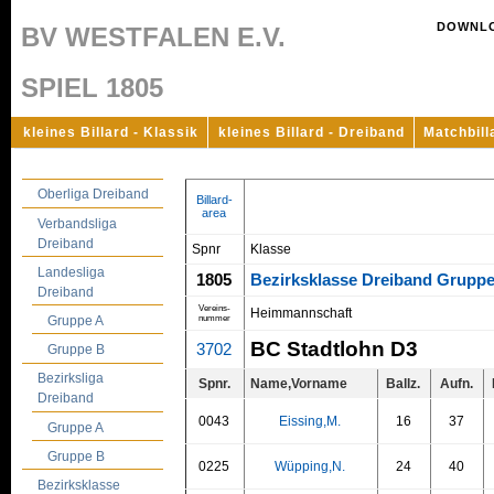
DOWNL
BV WESTFALEN E.V.
SPIEL 1805
kleines Billard - Klassik
kleines Billard - Dreiband
Matchbill
Oberliga Dreiband
Billard-
area
Verbandsliga
Dreiband
Spnr
Klasse
Landesliga
1805
Bezirksklasse Dreiband Grupp
Dreiband
Vereins-
Heimmannschaft
nummer
Gruppe A
BC Stadtlohn D3
3702
Gruppe B
Bezirksliga
Spnr.
Name,Vorname
Ballz.
Aufn.
Dreiband
0043
Eissing,M.
16
37
Gruppe A
Gruppe B
0225
Wüpping,N.
24
40
Bezirksklasse