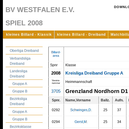
DOWNL
BV WESTFALEN E.V.
SPIEL 2008
kleines Billard - Klassik
kleines Billard - Dreiband
Matchbill
Oberliga Dreiband
Billard-
area
Verbandsliga
Dreiband
Spnr
Klasse
Landesliga
2008
Kreisliga Dreiband Gruppe A
Dreiband
Vereins-
Heimmannschaft
nummer
Gruppe A
Grenzland Nordhorn D1
3705
Gruppe B
Bezirksliga
Spnr.
Name,Vorname
Ballz.
Aufn.
Dreiband
0292
Schwinges,D.
25
37
Gruppe A
Gruppe B
0294
Gerst,M.
25
34
Bezirksklasse