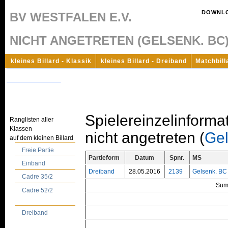
DOWNL
BV WESTFALEN E.V.
NICHT ANGETRETEN (GELSENK. BC
kleines Billard - Klassik
kleines Billard - Dreiband
Matchbill
Andere Jahre
Spielereinzelinforma
Ranglisten aller
Klassen
nicht angetreten (
Ge
auf dem kleinen Billard
Freie Partie
Partieform
Datum
Spnr.
MS
Einband
Dreiband
28.05.2016
2139
Gelsenk. BC
Cadre 35/2
Sum
Cadre 52/2
Dreiband