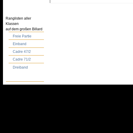
Ranglisten aller
Klassen
auf dem großen Billard
Freie Partie
Einband
Cadre 47/2
Cadre 71/2
Dreiband