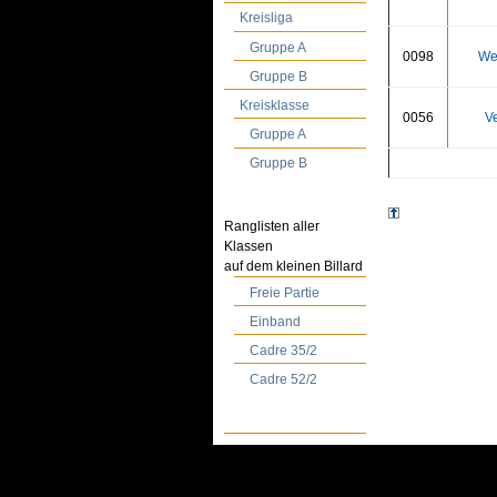
Kreisliga
Gruppe A
0098
We
Gruppe B
Kreisklasse
0056
Ve
Gruppe A
Gruppe B
Ranglisten aller
Klassen
auf dem kleinen Billard
Freie Partie
Einband
Cadre 35/2
Cadre 52/2