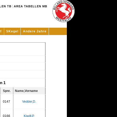
|
LEN TB
AREA TABELLEN MB
f
5Kegel
Andere Jahre
n 1
Spnr.
Name,Vorname
0147
Vedder,D.
0166
Kiwitt,P.