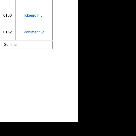
0156
Ickenroth,L.
0162
Pohlmann,P.
Summe