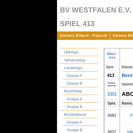
BV WESTFALEN E.V.
SPIEL 413
kleines Billard - Klassik
kleines Bi
Oberliga
Billard-
area
Verbandsliga
Spnr
Klasse
Landesliga
413
Bezir
Gruppe A
Gruppe B
Vereins-
Heimm
nummer
Bezirksliga
ABC
3301
Gruppe A
Spnr.
Name,
Gruppe B
Bezirksklasse
0083
P
Gruppe A
Gruppe B
0037
Ha