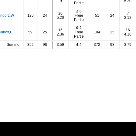
1.91
5.20
Partie
2:0
20
7
ngorz,W.
125
24
Freie
51
24
5.20
2.12
Partie
0:2
16
16
uhoff,F.
59
25
Freie
104
25
2.36
4.16
Partie
Summe
352
98
3.59
4:4
372
98
3.79