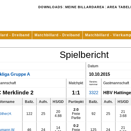
|
|
DOWNLOADS
MEINE BILLARDAREA
AREA TABEL
llard - Dreiband
Matchbillard - Dreiband
Matchbillard - Vierkamp
Spielbericht
Datum
kliga Gruppe A
10.10.2015
Vereins-
annschaft
Matchpkt
Gastmannschaft
nummer
 Merklinde 2
1:1
3322
HBV Hattinge
Vorname
Ballz.
Aufn.
HS/GD
Partiepkt
Ballz.
Aufn.
HS/GD
2:0
20
21
öther,H.
122
25
Freie
92
25
4.88
3.68
Partie
0:2
14
21
umann,W.
46
24
Freie
125
24