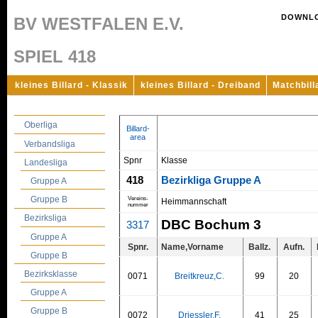
DOWNL
BV WESTFALEN E.V.
SPIEL 418
kleines Billard - Klassik
kleines Billard - Dreiband
Matchbill
Oberliga
Billard-
area
Verbandsliga
Spnr
Klasse
Landesliga
418
Bezirkliga Gruppe A
Gruppe A
Gruppe B
Vereins-
Heimmannschaft
nummer
Bezirksliga
DBC Bochum 3
3317
Gruppe A
Spnr.
Name,Vorname
Ballz.
Aufn.
Gruppe B
Bezirksklasse
0071
Breitkreuz,C.
99
20
Gruppe A
Gruppe B
0072
Driessler,F.
41
25