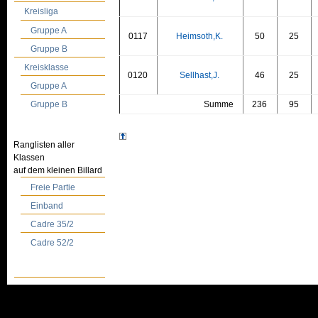
Kreisliga
Gruppe A
0117
Heimsoth,K.
50
25
Gruppe B
Kreisklasse
0120
Sellhast,J.
46
25
Gruppe A
Summe
236
95
Gruppe B
Ranglisten aller
Klassen
auf dem kleinen Billard
Freie Partie
Einband
Cadre 35/2
Cadre 52/2