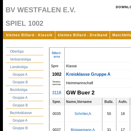
DOWNL
BV WESTFALEN E.V.
SPIEL 1002
kleines Billard - Klassik
kleines Billard - Dreiband
Matchbill
Oberliga
Billard-
area
Verbandsliga
Spnr
Klasse
Landesliga
1002
Kreisklasse Gruppe A
Gruppe A
Gruppe B
Vereins-
Heimmannschaft
nummer
Bezirksliga
GW Buer 2
3118
Gruppe A
Spnr.
Name,Vorname
Ballz.
Aufn.
Gruppe B
Bezirksklasse
0035
Schröter,A.
50
18
Gruppe A
Gruppe B
0037
Brüggemann,A.
31
17