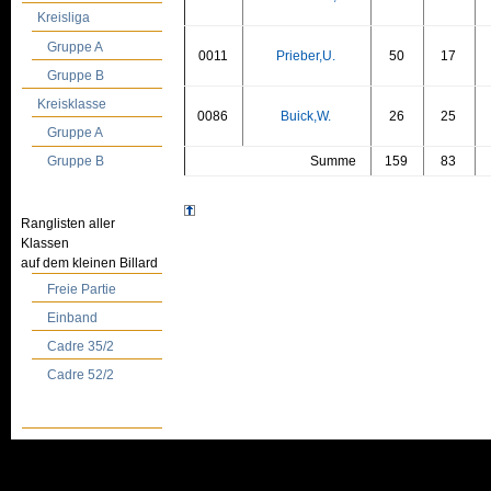
Kreisliga
Gruppe A
0011
Prieber,U.
50
17
Gruppe B
Kreisklasse
0086
Buick,W.
26
25
Gruppe A
Summe
159
83
Gruppe B
Ranglisten aller
Klassen
auf dem kleinen Billard
Freie Partie
Einband
Cadre 35/2
Cadre 52/2