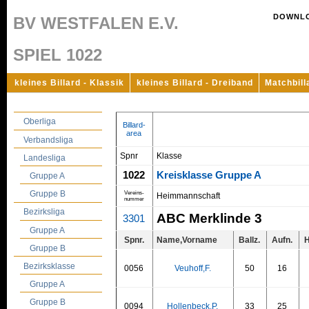
DOWNL
BV WESTFALEN E.V.
SPIEL 1022
kleines Billard - Klassik
kleines Billard - Dreiband
Matchbill
Oberliga
Billard-
area
Verbandsliga
Spnr
Klasse
Landesliga
1022
Kreisklasse Gruppe A
Gruppe A
Gruppe B
Vereins-
Heimmannschaft
nummer
Bezirksliga
ABC Merklinde 3
3301
Gruppe A
Spnr.
Name,Vorname
Ballz.
Aufn.
Gruppe B
Bezirksklasse
0056
Veuhoff,F.
50
16
Gruppe A
Gruppe B
0094
Hollenbeck,P.
33
25