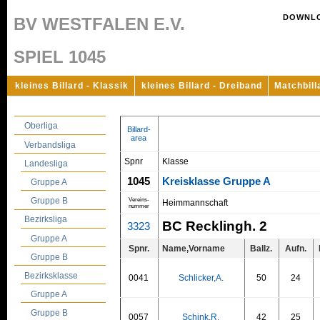
DOWNL
BV WESTFALEN E.V.
SPIEL 1045
kleines Billard - Klassik
kleines Billard - Dreiband
Matchbill
Oberliga
Billard-
area
Verbandsliga
Spnr
Klasse
Landesliga
1045
Kreisklasse Gruppe A
Gruppe A
Gruppe B
Vereins-
Heimmannschaft
nummer
Bezirksliga
BC Recklingh. 2
3323
Gruppe A
Spnr.
Name,Vorname
Ballz.
Aufn.
Gruppe B
Bezirksklasse
0041
Schlicker,A.
50
24
Gruppe A
Gruppe B
0057
Schink,R.
42
25