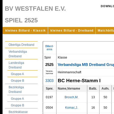
DOWNL
BV WESTFALEN E.V.
SPIEL 2525
kleines Billard - Klassik
kleines Billard - Dreiband
Matchbill
Oberliga Dreiband
Billard-
area
Verbandsliga
Dreiband
Spnr
Klasse
Landesliga
2525
Verbandsliga MB Dreiband Gru
Dreiband
Vereins-
Heimmannschaft
nummer
Gruppe A
BC Herne-Stamm I
3303
Gruppe B
Bezirksliga
Spnr.
Name,Vorname
Ballz.
Aufn.
Dreiband
0197
Brosch,M.
13
50
Gruppe A
Gruppe B
0504
Komac,J.
16
50
Bezirksklasse