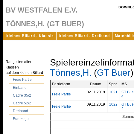
DOWNL
BV WESTFALEN E.V.
TÖNNES,H. (GT BUER)
kleines Billard - Klassik
kleines Billard - Dreiband
Matchbill
Spielereinzelinforma
Ranglisten aller
Klassen
Tönnes,H.
(
GT Buer
)
auf dem kleinen Billard
Freie Partie
Partieform
Datum
Spnr.
MS
Einband
02.11.2019
1021
GT Bue
Freie Partie
Cadre 35/2
4
Cadre 52/2
09.11.2019
1022
GT Bue
Freie Partie
4
Dreiband
Summe
Eurokegel