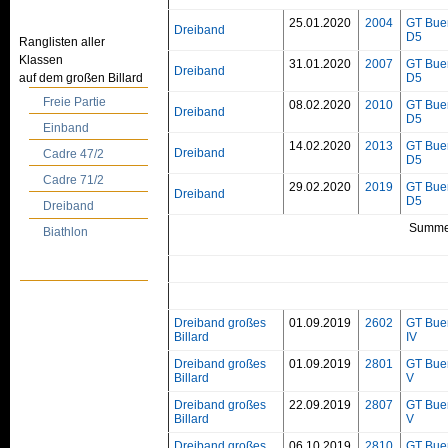
25.01.2020
2004
GT Bue
Dreiband
D5
Ranglisten aller
Klassen
31.01.2020
2007
GT Bue
Dreiband
auf dem großen Billard
D5
Freie Partie
08.02.2020
2010
GT Bue
Dreiband
D5
Einband
14.02.2020
2013
GT Bue
Dreiband
Cadre 47/2
D5
Cadre 71/2
29.02.2020
2019
GT Bue
Dreiband
D5
Dreiband
Summe
Biathlon
Dreiband großes
01.09.2019
2602
GT Bue
Billard
IV
Dreiband großes
01.09.2019
2801
GT Bue
Billard
V
Dreiband großes
22.09.2019
2807
GT Bue
Billard
V
Dreiband großes
06.10.2019
2810
GT Bue