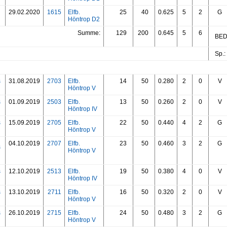
29.02.2020
1615
Elfb.
25
40
0.625
5
2
G
Höntrop D2
Summe:
129
200
0.645
5
6
BED:
Sp.: 
s
31.08.2019
2703
Elfb.
14
50
0.280
2
0
V
Höntrop V
s
01.09.2019
2503
Elfb.
13
50
0.260
2
0
V
Höntrop IV
s
15.09.2019
2705
Elfb.
22
50
0.440
4
2
G
Höntrop V
04.10.2019
2707
Elfb.
23
50
0.460
3
2
G
s
Höntrop V
s
12.10.2019
2513
Elfb.
19
50
0.380
4
0
V
Höntrop IV
s
13.10.2019
2711
Elfb.
16
50
0.320
2
0
V
Höntrop V
s
26.10.2019
2715
Elfb.
24
50
0.480
3
2
G
Höntrop V