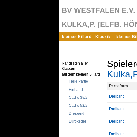
BV WESTFALEN E.V.
KULKA,P. (ELFB. H
kleines Billard - Klassik
kleines Bi
Spieler
Ranglisten aller
Klassen
Kulka,P
auf dem kleinen Billard
Freie Partie
Partieform
Einband
Dreiband
Cadre 35/2
Cadre 52/2
Dreiband
Dreiband
Dreiband
Eurokegel
Dreiband