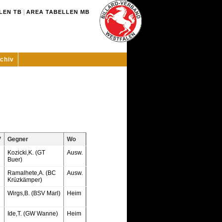
|
LEN TB
AREA TABELLEN MB
chiv
V
Gegner
Wo
Kozicki,K. (GT
Ausw.
Buer)
Ramalhete,A. (BC
Ausw.
Krüzkämper)
Wirgs,B. (BSV Marl)
Heim
Ide,T. (GW Wanne)
Heim