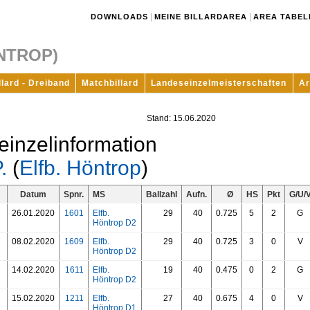
|
|
DOWNLOADS
MEINE BILLARDAREA
AREA TABEL
ÖNTROP)
llard - Dreiband
Matchbillard
Landeseinzelmeisterschaften
Ar
Stand: 15.06.2020
einzelinformation
.
(
Elfb. Höntrop
)
Datum
Spnr.
MS
Ballzahl
Aufn.
Ø
HS
Pkt
G/U/
26.01.2020
1601
Elfb.
29
40
0.725
5
2
G
Höntrop D2
08.02.2020
1609
Elfb.
29
40
0.725
3
0
V
Höntrop D2
14.02.2020
1611
Elfb.
19
40
0.475
0
2
G
Höntrop D2
15.02.2020
1211
Elfb.
27
40
0.675
4
0
V
Höntrop D1