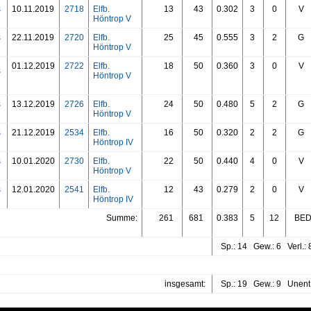
s
10.11.2019
2718
Elfb.
13
43
0.302
3
0
V
Höntrop V
s
22.11.2019
2720
Elfb.
25
45
0.555
3
2
G
Höntrop V
01.12.2019
2722
Elfb.
18
50
0.360
3
0
V
s
Höntrop V
s
13.12.2019
2726
Elfb.
24
50
0.480
5
2
G
Höntrop V
s
21.12.2019
2534
Elfb.
16
50
0.320
2
2
G
Höntrop IV
s
10.01.2020
2730
Elfb.
22
50
0.440
4
0
V
Höntrop V
s
12.01.2020
2541
Elfb.
12
43
0.279
2
0
V
Höntrop IV
Summe:
261
681
0.383
5
12
BED:
Sp.: 14 Gew.: 6 Verl.:
insgesamt:
Sp.: 19 Gew.: 9 Unent.