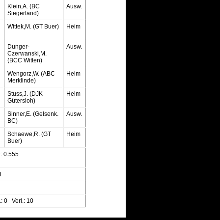
Klein,A. (BC
Ausw.
Siegerland)
Wittek,M. (GT Buer)
Heim
Dunger-
Ausw.
Czerwanski,M.
(BCC Witten)
Wengorz,W. (ABC
Heim
Merklinde)
Stuss,J. (DJK
Heim
Gütersloh)
Sinner,E. (Gelsenk.
Ausw.
BC)
Schaewe,R. (GT
Heim
Buer)
 0.555
 8
: 0 Verl.: 10