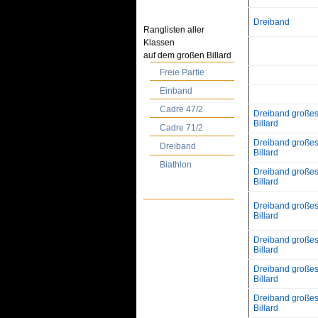
Dreiband
Ranglisten aller
Klassen
auf dem großen Billard
Freie Partie
Einband
Cadre 47/2
Dreiband große
Billard
Cadre 71/2
Dreiband große
Dreiband
Billard
Biathlon
Dreiband große
Billard
Dreiband große
Billard
Dreiband große
Billard
Dreiband große
Billard
Dreiband große
Billard