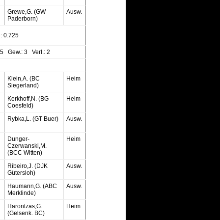
Grewe,G. (GW
Ausw.
Paderborn)
 0.725
5 Gew.: 3 Verl.: 2
Klein,A. (BC
Heim
Siegerland)
Kerkhoff,N. (BG
Heim
Coesfeld)
Rybka,L. (GT Buer)
Ausw.
Dunger-
Heim
Czerwanski,M.
(BCC Witten)
Ribeiro,J. (DJK
Ausw.
Gütersloh)
Haumann,G. (ABC
Ausw.
Merklinde)
Harontzas,G.
Heim
(Gelsenk. BC)