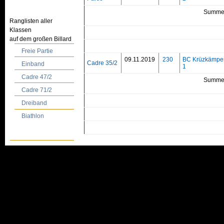
Summe
Ranglisten aller
Klassen
auf dem großen Billard
Freie Partie
09.11.2019
230
BC Krüzkämpe
Cadre 35/2
Einband
1
Cadre 47/2
Summe
Cadre 71/2
Dreiband
Biathlon