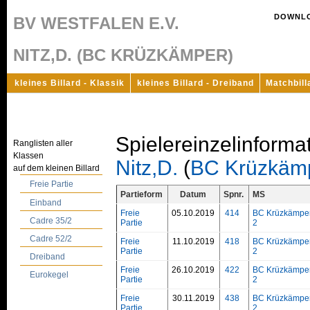
DOWNL
BV WESTFALEN E.V.
NITZ,D. (BC KRÜZKÄMPER)
kleines Billard - Klassik
kleines Billard - Dreiband
Matchbill
Spielereinzelinforma
Ranglisten aller
Klassen
Nitz,D.
(
BC Krüzkäm
auf dem kleinen Billard
Freie Partie
Partieform
Datum
Spnr.
MS
Einband
Freie
05.10.2019
414
BC Krüzkämpe
Cadre 35/2
Partie
2
Cadre 52/2
Freie
11.10.2019
418
BC Krüzkämpe
Partie
2
Dreiband
Freie
26.10.2019
422
BC Krüzkämpe
Eurokegel
Partie
2
Freie
30.11.2019
438
BC Krüzkämpe
Partie
2