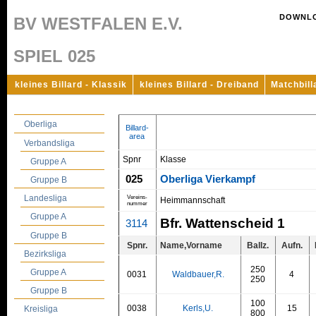
DOWNL
BV WESTFALEN E.V.
SPIEL 025
kleines Billard - Klassik
kleines Billard - Dreiband
Matchbill
Oberliga
Billard-
area
Verbandsliga
Spnr
Klasse
Gruppe A
025
Oberliga Vierkampf
Gruppe B
Landesliga
Vereins-
Heimmannschaft
nummer
Gruppe A
Bfr. Wattenscheid 1
3114
Gruppe B
Spnr.
Name,Vorname
Ballz.
Aufn.
Bezirksliga
250
Gruppe A
0031
Waldbauer,R.
4
250
Gruppe B
100
0038
Kerls,U.
15
Kreisliga
800