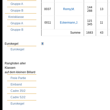
Gruppe A
144
0037
Remy,M.
13
Gruppe B
288
Kreisklasse
115
0011
Eckermann,J.
11
Gruppe A
345
Gruppe B
Summe
1683
43
Eurokegel
Eurokegel
Ranglisten aller
Klassen
auf dem kleinen Billard
Freie Partie
Einband
Cadre 35/2
Cadre 52/2
Eurokegel