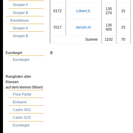
Gruppe A
135
0172
Löbert,S.
15
Gruppe B
270
Kreisklasse
135
0117
Janzen,H.
15
Gruppe A
405
Gruppe B
Summe
1102
70
Eurokegel
Eurokegel
Ranglisten aller
Klassen
auf dem kleinen Billard
Freie Partie
Einband
Cadre 35/2
Cadre 52/2
Eurokegel