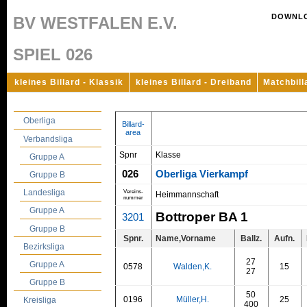
DOWNL
BV WESTFALEN E.V.
SPIEL 026
kleines Billard - Klassik
kleines Billard - Dreiband
Matchbill
Oberliga
Billard-
area
Verbandsliga
Spnr
Klasse
Gruppe A
026
Oberliga Vierkampf
Gruppe B
Landesliga
Vereins-
Heimmannschaft
nummer
Gruppe A
Bottroper BA 1
3201
Gruppe B
Spnr.
Name,Vorname
Ballz.
Aufn.
Bezirksliga
27
Gruppe A
0578
Walden,K.
15
27
Gruppe B
50
0196
Müller,H.
25
Kreisliga
400