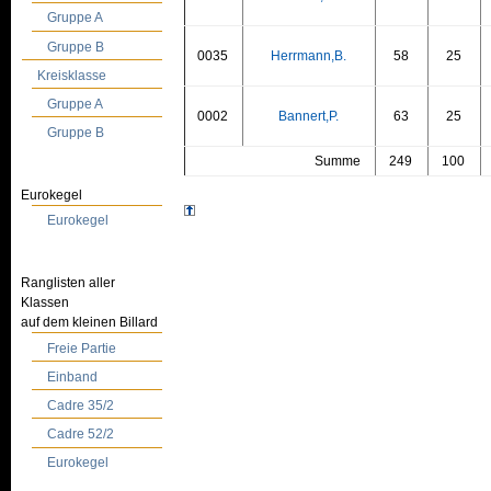
Gruppe A
Gruppe B
0035
Herrmann,B.
58
25
Kreisklasse
Gruppe A
0002
Bannert,P.
63
25
Gruppe B
Summe
249
100
Eurokegel
Eurokegel
Ranglisten aller
Klassen
auf dem kleinen Billard
Freie Partie
Einband
Cadre 35/2
Cadre 52/2
Eurokegel