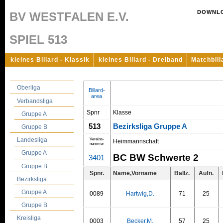
DOWNL
BV WESTFALEN E.V.
SPIEL 513
kleines Billard - Klassik
kleines Billard - Dreiband
Matchbill
Oberliga
Billard-
area
Verbandsliga
Spnr
Klasse
Gruppe A
513
Bezirksliga Gruppe A
Gruppe B
Landesliga
Vereins-
Heimmannschaft
nummer
Gruppe A
BC BW Schwerte 2
3401
Gruppe B
Spnr.
Name,Vorname
Ballz.
Aufn.
Bezirksliga
Gruppe A
0089
Hartwig,D.
71
25
Gruppe B
Kreisliga
0003
Becker,M.
57
25