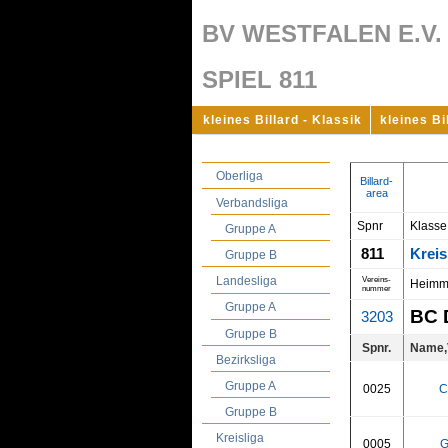
BV WESTFALEN E.V.
SPIEL 811
kleines Billard - Klassik
kleines Bi
Oberliga
Billard-
area
Verbandsliga
Spnr
Klasse
Gruppe A
811
Kreis
Gruppe B
Landesliga
Vereins-
Heimm
nummer
Gruppe A
BC 
3203
Gruppe B
Spnr.
Name,
Bezirksliga
Gruppe A
0025
C
Gruppe B
Kreisliga
0005
G