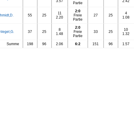
3.57
2.42
Partie
2:0
11
4
hmidt,D.
55
25
Freie
27
25
2.20
1.08
Partie
2:0
8
10
hlegel,G.
37
25
Freie
33
25
1.48
1.32
Partie
Summe
198
96
2.06
6:2
151
96
1.57