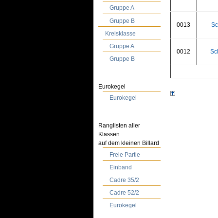
Gruppe A
Gruppe B
0013
Sc
Kreisklasse
Gruppe A
0012
Sc
Gruppe B
Eurokegel
Eurokegel
Ranglisten aller
Klassen
auf dem kleinen Billard
Freie Partie
Einband
Cadre 35/2
Cadre 52/2
Eurokegel