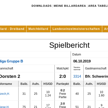
|
|
DOWNLOADS
MEINE BILLARDAREA
AREA TABEL
llard - Dreiband
Matchbillard
Landeseinzelmeisterschaften
Ar
Spielbericht
Datum
liga Gruppe B
06.10.2019
Vereins-
annschaft
Matchpkt
Gastmannschaft
nummer
Dorsten 2
2:0
3314
Bfr. Schwerin
Vorname
Ballz.
Aufn.
HS/GD
Partiepkt
Ballz.
Aufn.
HS/GD
0:2
10
10
zech,H.
31
25
Freie
40
25
1.24
1.60
Partie
2:0
17
9
iese,H.
75
21
Freie
51
21