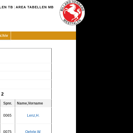
|
LEN TB
AREA TABELLEN MB
chiv
 2
Spnr.
Name,Vorname
0065
Lenz,H.
0075
Oehrle,W.