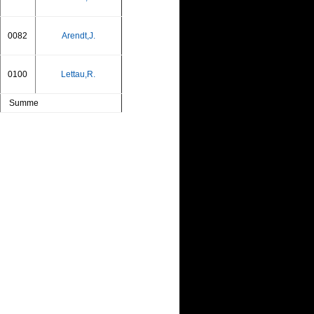
0082
Arendt,J.
0100
Lettau,R.
Summe