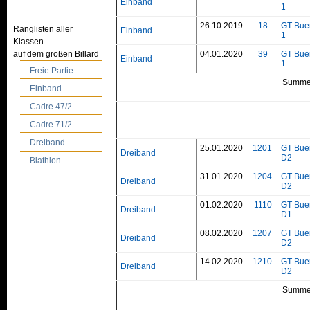
Einband
1
26.10.2019
18
GT Bue
Ranglisten aller
Einband
1
Klassen
auf dem großen Billard
04.01.2020
39
GT Bue
Einband
1
Freie Partie
Summe
Einband
Cadre 47/2
Cadre 71/2
Dreiband
25.01.2020
1201
GT Bue
Dreiband
D2
Biathlon
31.01.2020
1204
GT Bue
Dreiband
D2
01.02.2020
1110
GT Bue
Dreiband
D1
08.02.2020
1207
GT Bue
Dreiband
D2
14.02.2020
1210
GT Bue
Dreiband
D2
Summe