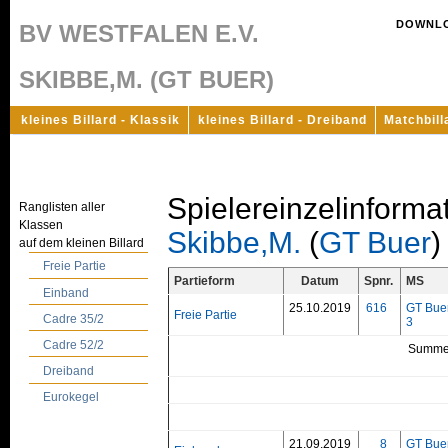
DOWNL
BV WESTFALEN E.V.
SKIBBE,M. (GT BUER)
kleines Billard - Klassik
kleines Billard - Dreiband
Matchbill
Spielereinzelinforma
Ranglisten aller
Klassen
Skibbe,M.
(
GT Buer
)
auf dem kleinen Billard
Freie Partie
Partieform
Datum
Spnr.
MS
Einband
25.10.2019
616
GT Bue
Freie Partie
Cadre 35/2
3
Cadre 52/2
Summe
Dreiband
Eurokegel
21.09.2019
8
GT Bue