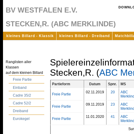
DOWNL
BV WESTFALEN E.V.
STECKEN,R. (ABC MERKLINDE)
kleines Billard - Klassik
kleines Billard - Dreiband
Matchbill
Spielereinzelinforma
Ranglisten aller
Klassen
Stecken,R. (
ABC Mer
auf dem kleinen Billard
Freie Partie
Partieform
Datum
Spnr.
MS
Einband
02.11.2019
20
ABC
Freie Partie
Cadre 35/2
Merklin
Cadre 52/2
09.11.2019
23
ABC
Freie Partie
Merklin
Dreiband
11.01.2020
41
ABC
Freie Partie
Eurokegel
Merklin
Su